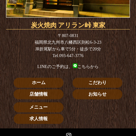
炭火焼肉
アリラン峠 東家
〒807-0831
福岡県北九州市八幡西区則松6-3-23
JR折尾駅から車で5分・徒歩で20分
Tel.093-647-3776
LINEのご予約は、
こちら
から
ホーム
こだわり
店舗情報
お知らせ
メニュー
求人情報
Instagram