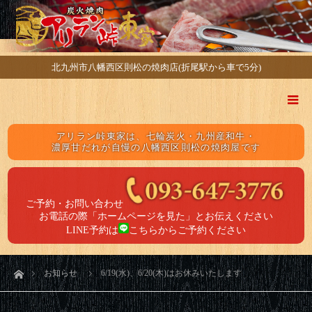
北九州市八幡西区則松の焼肉店(折尾駅から車で5分)
アリラン峠東家は、七輪炭火・九州産和牛・
濃厚甘だれが自慢の八幡西区則松の焼肉屋です
ご予約・お問い合わせ
お電話の際「ホームページを見た」とお伝えください
LINE予約は
こちら
からご予約ください
ホーム
お知らせ
6/19(水)、6/20(木)はお休みいたします